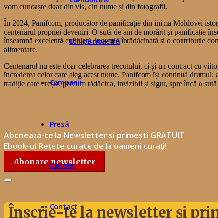
vom cunoaște doar din vis, din nume și din fotografii.
În 2024,
Panifcom
, producător de panificație din inima Moldovei isto
centenarul propriei deveniri. O sută de ani de morărit și panificație î
Echipa noastră
înseamnă excelență cultivată, inovație înrădăcinată și o contribuție cons
alimentare.
Centenarul nu este doar celebrarea trecutului, ci și un contract cu viito
încrederea celor care aleg acest nume, Panifcom își continuă drumul: a
Campanii
tradiție care crește, precum rădăcina, invizibil și sigur, spre încă o sută
Presă
Abonează-te la Newsletter si primești GRATUIT
Ebook-ul Rețete curate de la oameni curați!
Abonare newsletter
Cariere
Contact
Înscrie-te la newsletter și pri