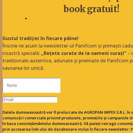
book gratuit!
Gustul tradiției în fiecare pâine!
Înscrie-te acum la newsletter-ul Panifcom și primești ca
noastră specială:
„Rețete curate de la oameni curați”
– o
tradiționale autentice, adunate și premiate de Panifcom p
savoarea lor unică.
Datele dumneavoastră vor fi prelucrate de AGROPAN IMPEX S.R.L. în s
comunicări comerciale privind produsele, promoțiile și campaniile d
în baza consimțământului dumneavoastră. Vă puteți retrage consim
prin accesarea link-ului de dezabonare inclus în fiecare newsletter. 