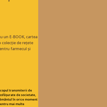
dou un E-BOOK, cartea
 colecție de rețete
entru farmecul și
copul transmiterii de
esfășurate de societate,
țământul în orice moment
Pentru mai multe