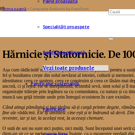
Pâine proaspătă
Prima pagină
»
Campanie Radacini by Panifcom
Rădăcini
Specialități proaspete
Hărnicie și Statornicie. De 10
Panificație măruntă
Vezi toate produsele
Așa cum rădăcinile unei plante pătrund adânc în pământ pentru a susțin
fel și bunătatea crește din solul nevăzut al istoriei, culturii și memoriei
identitatea: ceea ce suntem, ceea ce construim și ceea ce lăsăm mai de
Panificație sustenabilă
ancoră, ci și rețea: ele se întrepătrund, schimbă sevă, simt solul și îl tr
organizație trăiește prin legătura sa cu comunitatea, cu natura și cu tim
muncă sau grijă trimite unde prin întregul ecosistem în care existăm.
Când atingi pământul și lași țărâna să-ți curgă printre degete, rămân
Panificație
fine ale rădăcinii. Ele îți amintesc cine ești și te îndrumă să devii. Di
revenire, iar și iar, la același rost, la aceeași chemare.
O sută de ani nu sunt nici puțini, nici mulți. Sunt începutul unei serii
dintr-un șir ce se prelungește firesc înainte, ca o moștenire predată din
Comunitate