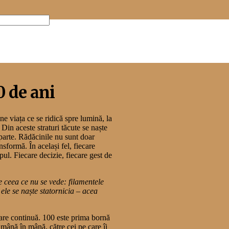
0 de ani
e viața ce se ridică spre lumină, la
. Din aceste straturi tăcute se naște
parte. Rădăcinile nu sunt doar
ansformă. În același fel, fiecare
pul. Fiecare decizie, fiecare gest de
e ceea ce nu se vede: filamentele
n ele se naște statornicia – acea
 care continuă. 100 este prima bornă
 mână în mână, către cei pe care îi