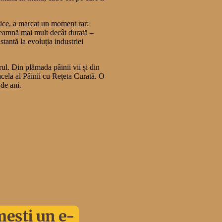
rice, a marcat un moment rar:
nseamnă mai mult decât durată –
tantă la evoluția industriei
rul. Din plămada pâinii vii și din
cela al Pâinii cu Rețeta Curată. O
 de ani.
mești un e-