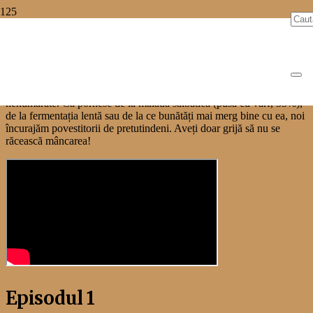
Gustă o Felie de Poveste!
Unii spun că la masă nu se vorbește, dar nimeni n-ar spune că nu se
povestește.
Felie de Moldova are puterea de a inspira povești
nenumărate.
Că pornesc de la maiaua sălbatică (pusă cu vârf, 35%),
de la fermentația lentă sau de la ce bunătăți mai merg bine cu ea, noi
încurajăm povestitorii de pretutindeni.
Aveți doar grijă să nu se
răcească mâncarea!
Episodul 1