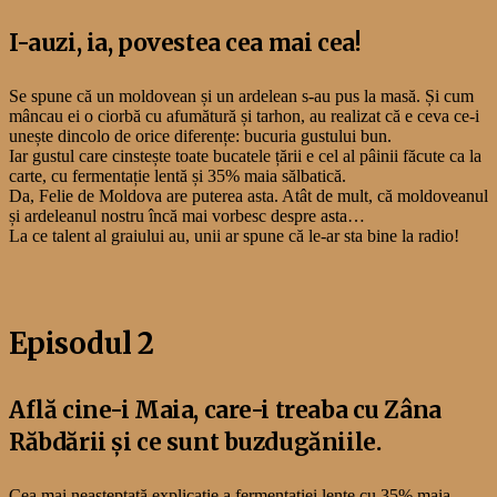
I-auzi, ia, povestea cea mai cea!
Se spune că un moldovean și un ardelean s-au pus la masă. Și cum
mâncau ei o ciorbă cu afumătură și tarhon, au realizat că e ceva ce-i
unește dincolo de orice diferențe: bucuria gustului bun.
Iar gustul care cinstește toate bucatele țării e cel al pâinii făcute ca la
carte, cu fermentație lentă și 35% maia sălbatică.
Da, Felie de Moldova are puterea asta. Atât de mult, că moldoveanul
și ardeleanul nostru încă mai vorbesc despre asta…
La ce talent al graiului au, unii ar spune că le-ar sta bine la radio!
Episodul 2
Află cine-i Maia, care-i treaba cu Zâna
Răbdării și ce sunt buzdugăniile.
Cea mai neașteptată explicație a fermentației lente cu 35% maia