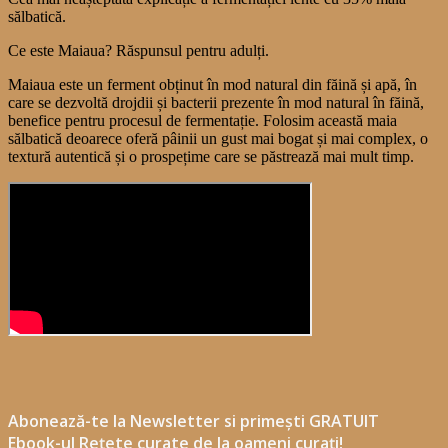
sălbatică.
Ce este Maiaua? Răspunsul pentru adulți.
Maiaua este un ferment obținut în mod natural din făină și apă, în
care se dezvoltă drojdii și bacterii prezente în mod natural în făină,
benefice pentru procesul de fermentație. Folosim această maia
sălbatică deoarece oferă pâinii un gust mai bogat și mai complex, o
textură autentică și o prospețime care se păstrează mai mult timp.
Abonează-te la Newsletter si primești GRATUIT
Ebook-ul Rețete curate de la oameni curați!