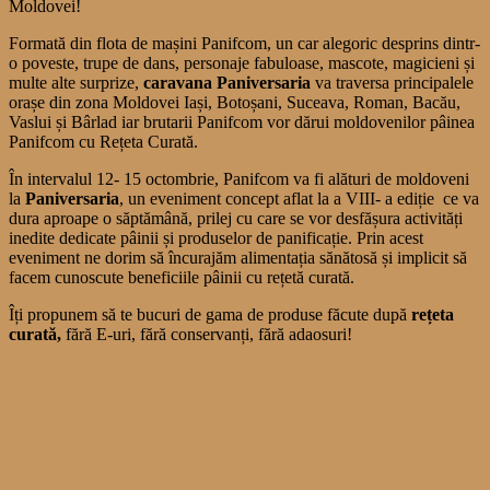
Moldovei!
Formată din flota de mașini Panifcom, un car alegoric desprins dintr-
o poveste, trupe de dans, personaje fabuloase, mascote, magicieni și
multe alte surprize,
caravana Paniversaria
va traversa principalele
orașe din zona Moldovei Iași, Botoșani, Suceava, Roman, Bacău,
Vaslui și Bârlad iar brutarii Panifcom vor dărui moldovenilor pâinea
Panifcom cu Rețeta Curată.
În intervalul 12- 15 octombrie, Panifcom va fi alături de moldoveni
la
Paniversaria
, un eveniment concept aflat la a VIII- a ediție ce va
dura aproape o săptămână, prilej cu care se vor desfășura activități
inedite dedicate pâinii și produselor de panificație. Prin acest
eveniment ne dorim să încurajăm alimentația sănătosă și implicit să
facem cunoscute beneficiile pâinii cu rețetă curată.
Îți propunem să te bucuri de gama de produse făcute după
rețeta
curată,
fără E-uri, fără conservanți, fără adaosuri!