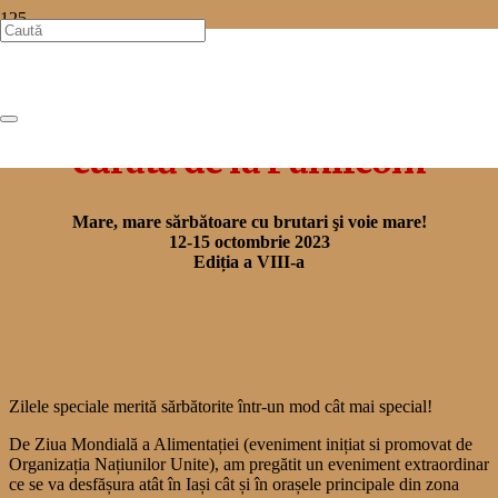
PANIVERSARIA
Sărbătoarea
pâinii cu rețetă
curată
de la Panifcom
Mare, mare sărbătoare cu brutari şi voie mare!
12-15 octombrie 2023
Ediția a VIII-a
Zilele speciale merită sărbătorite într-un mod cât mai special!
De Ziua Mondială a Alimentației (eveniment inițiat si promovat de
Organizația Națiunilor Unite), am pregătit un eveniment extraordinar
ce se va desfășura atât în Iași cât și în orașele principale din zona