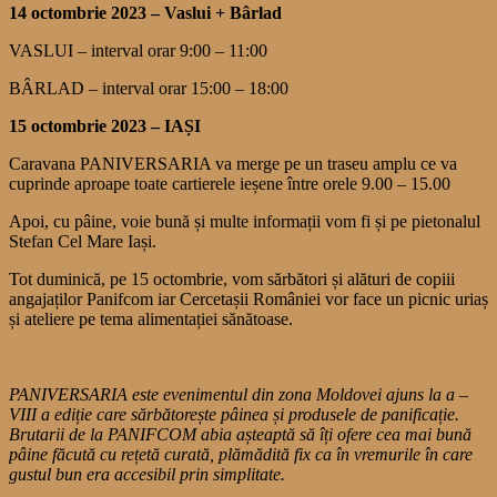
14 octombrie 2023 – Vaslui + Bârlad
VASLUI – interval orar 9:00 – 11:00
BÂRLAD – interval orar 15:00 – 18:00
15 octombrie 2023 – IAȘI
Caravana PANIVERSARIA va merge pe un traseu amplu ce va
cuprinde aproape toate cartierele ieșene între orele 9.00 – 15.00
Apoi, cu pâine, voie bună și multe informații vom fi și pe pietonalul
Stefan Cel Mare Iași.
Tot duminică, pe 15 octombrie, vom sărbători și alături de copiii
angajaților Panifcom iar Cercetașii României vor face un picnic uriaș
și ateliere pe tema alimentației sănătoase.
PANIVERSARIA este evenimentul din zona Moldovei ajuns la a –
VIII a ediție care sărbătorește pâinea și produsele de panificație.
Brutarii de la PANIFCOM abia așteaptă să îți ofere cea mai bună
pâine făcută cu rețetă curată, plămădită fix ca în vremurile în care
gustul bun era accesibil prin simplitate.