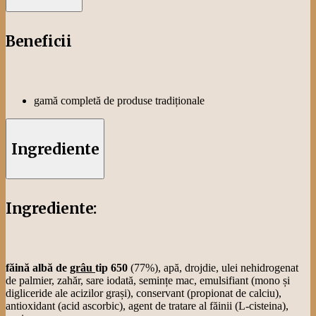
Termen de valabilitate
: 48 ore
Articolul anterior
Chifla albă, 60 g
Articolul următor
Covrig simplu, 60 g
Produse din aceeași categorie
Colac
Moldovenesc,
1-1.5 kg