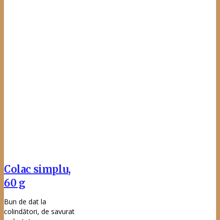
verde sau, de ce nu,
într-un sandviș la
birou, în pachețelul
zilnic.
Vezi detalii
Chiflă burger,
90 g
Secretul unui burger
bun, pe lângă carnea
suculentă, încinsă la
grătar este dat de
chifla puțin coaptă pe
ambele părți pentru a
nu se îmbiba și pentru
a fi mai ușor de
savurat.
Vezi detalii