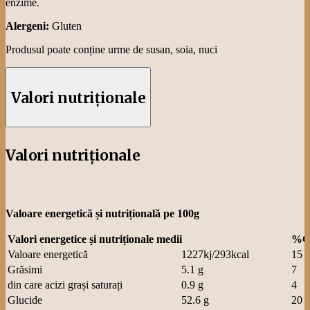
Indiferent de
evenimentele
tradiționale, colacul
moldovenesc
Panifcom este copt
mereu cu grijă dar
mai ales cu gustul de
altădată.
Vezi detalii
Colac cu
cunună, 80 g
Bun de dat la
colindători, de savurat
cu lactate precum
Sana, Kefir sau lapte
bătut, ales pentru
obiceiuri tradiționale,
colacul Panifcom este