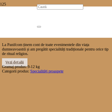
Prima pagină
»
Produsele Panifcom
»
Specialități proaspete
»
Set
pomene 9-12 kg
Set pomene 9-12 kg
La Panifcom ținem cont de toate evenimentele din viața
dumneavoastră și am pregătit specialități tradiționale pentru orice tip
de ritual religios.
Vezi detalii
Gramaj produs:
9-12 kg
Categorii produs:
Specialități proaspete