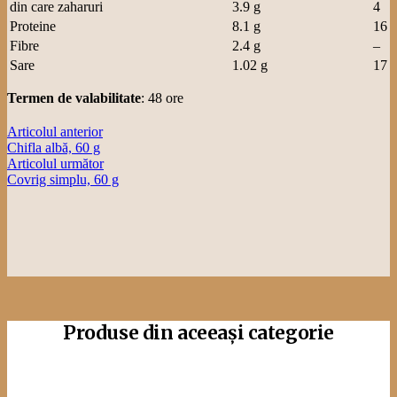
cea mai bună opțiune,
indiferent de ocazie.
Vezi detalii
Colac simplu,
60 g
Bun de dat la
colindători, de savurat
cu lactate precum
Sana, Kefir sau lapte
bătut, ales pentru
obiceiuri tradiționale,
colacul Panifcom este
cea mai bună opțiune,
indiferent de ocazie.
Vezi detalii
Covrig