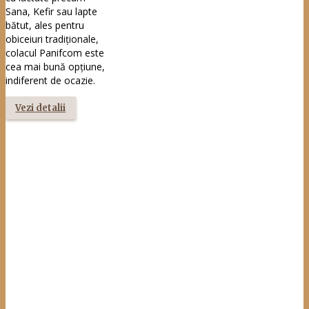
îndemână, chifla albă
Panifcom poate face
deliciul oricărui picnic,
ieșire la grătar, iarbă
verde sau, de ce nu,
la birou, în pachețelul
zilnic.
Vezi detalii
Chifla neagră
cu semințe,
40 g
Bună oriunde, dar mai
ales cu orice îți vine la
îndemână, chifla
neagră cu semințe
Panifcom poate face
deliciul oricărui picnic,
ieșire la grătar, iarbă