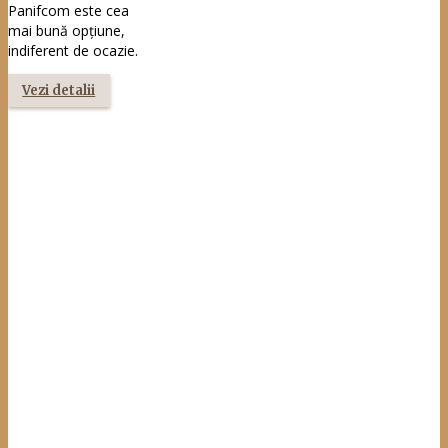
pentru farmecul și savoarea lor unică.
Datele dumneavoastră vor fi prelucrate de AGROPAN IMPEX S.R.L. în
scopul transmiterii de comunicări comerciale privind produsele,
promoțiile și campaniile desfășurate de societate, în baza
consimțământului dumneavoastră. Vă puteți retrage
consimțământul în orice moment prin accesarea link-ului de
dezabonare inclus în fiecare newsletter. Pentru mai multe
informații privind prelucrarea datelor, vă rugăm să consultați
Politica de confidențialitate
.
Sunt de acord să primesc prin e-mail newslettere privind
produsele, promoțiile și campaniile desfășurate de AGROPAN
IMPEX S.R.L.
Mă abonez