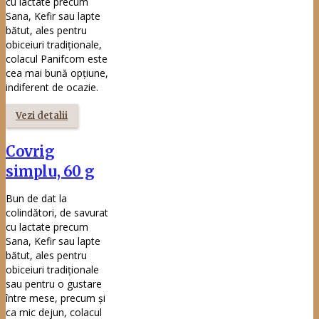
Vezi toate produsele
Abonează-te la Newsletter si primești GRATUIT
Ebook-ul Rețete curate de la oameni curați!
Abonare newsletter
Înscrie-te la newsletter și primești un e-
book gratuit!
Gustul tradiției în fiecare pâine!
Înscrie-te acum la newsletter-ul Panifcom și primești
cadou un E-BOOK, cartea noastră specială:
„Rețete
curate de la oameni curați”
– o colecție de rețete
tradiționale autentice, adunate și premiate de Panifcom