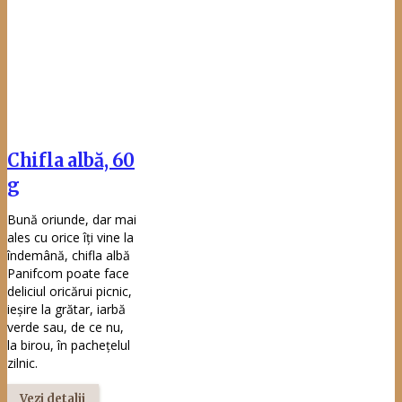
Politica în domeniul calității, mediului și siguranței
alimentului
Protecția Consumatorilor – ANPC.
Telefonul
Consumatorului Iași:
021 9551.
Utilizând acest site, sunteți de acord cu
termenii și
condițiile de utilizare
.
Politică de utilizare cookies.
Politica
de confidențialitate.
© 2026 Agropan Impex S.R.L. Toate drepturile rezervate.