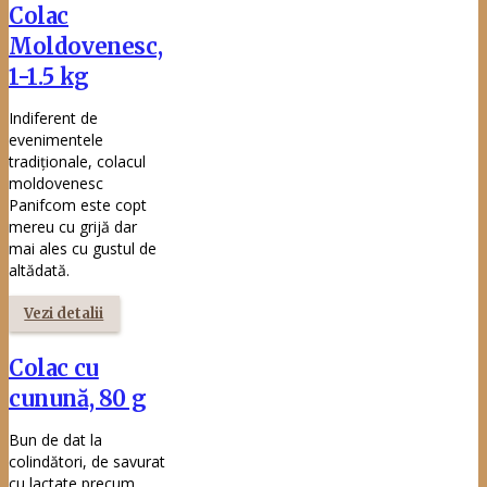
simplu, 60 g
Bun de dat la
colindători, de savurat
cu lactate precum
Sana, Kefir sau lapte
bătut, ales pentru
obiceiuri tradiționale
sau pentru o gustare
între mese, precum și
ca mic dejun, colacul
Panifcom este cea
mai bună opțiune,
indiferent de ocazie.
Vezi detalii
Chifla albă, 60
g
Bună oriunde, dar mai
ales cu orice îți vine la