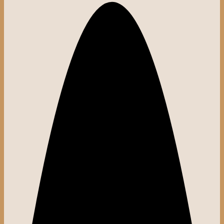
Detalii produs
Detalii produs
La Panifcom ținem cont de toate evenimentele din viața
dumneavoastră și am pregătit specialități tradiționale pentru orice tip
de ritual religios.
Un set pomene conține: colac, scară, jug, X, S, +.
Beneficii
Beneficii