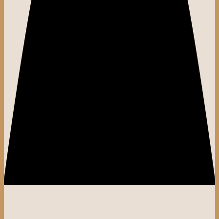
gamă completă de produse tradiționale
Ingrediente
Ingrediente:
făină albă
de
grâu
tip 650
(77%), apă, drojdie, ulei nehidrogenat
de palmier, zahăr, sare iodată, semințe mac, emulsifiant (mono și
digliceride ale acizilor grași), conservant (propionat de calciu),
antioxidant (acid ascorbic), agent de tratare al făinii (L-cisteina),
enzime.
Alergeni:
Gluten
Produsul poate conține urme de susan, soia, nuci