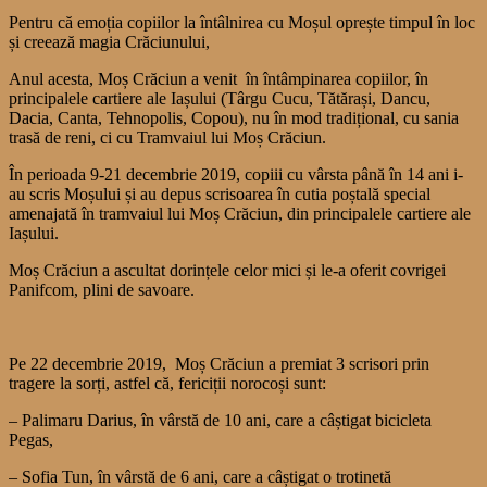
Pentru că emoția copiilor la întâlnirea cu Moșul oprește timpul în loc
și creează magia Crăciunului,
Anul acesta, Moș Crăciun a venit în întâmpinarea copiilor, în
principalele cartiere ale Iașului (Târgu Cucu, Tătărași, Dancu,
Dacia, Canta, Tehnopolis, Copou), nu în mod tradițional, cu sania
trasă de reni, ci cu Tramvaiul lui Moș Crăciun.
În perioada 9-21 decembrie 2019, copiii cu vârsta până în 14 ani i-
au scris Moșului și au depus scrisoarea în cutia poștală special
amenajată în tramvaiul lui Moș Crăciun, din principalele cartiere ale
Iașului.
Moș Crăciun a ascultat dorințele celor mici și le-a oferit covrigei
Panifcom, plini de savoare.
Pe 22 decembrie 2019, Moș Crăciun a premiat 3 scrisori prin
tragere la sorți, astfel că, fericiții norocoși sunt:
– Palimaru Darius, în vârstă de 10 ani, care a câștigat bicicleta
Pegas,
– Sofia Tun, în vârstă de 6 ani, care a câștigat o trotinetă