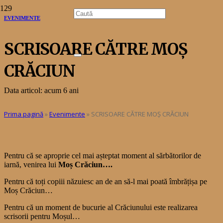
EVENIMENTE
SCRISOARE CĂTRE MOȘ
CRĂCIUN
Data articol:
acum 6 ani
Prima pagină
»
Evenimente
»
SCRISOARE CĂTRE MOȘ CRĂCIUN
Pentru că se aproprie cel mai așteptat moment al sărbătorilor de
iarnă, venirea lui
Moș Crăciun….
Pentru că toți copiii năzuiesc an de an să-l mai poată îmbrățișa pe
Moș Crăciun…
Pentru că un moment de bucurie al Crăciunului este realizarea
scrisorii pentru Moșul…