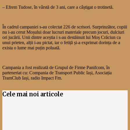
– Efrem Tudose, în vârstă de 3 ani, care a câștigat o trotinetă.
În cadrul campaniei s-au colectat 226 de scrisori. Surprinzător, copiii
nu i-au cerut Moșului doar lucruri materiale precum jocuri, dulciuri
ori jucării. Unii dintre aceștia i s-au destăinuit lui Moș Crăciun ca
unui prieten, alții i-au pictat, iar o fetiță și-a exprimat dorința de a
exista o lume mai puțin poluată.
Campania a fost realizată de Grupul de Firme Panifcom, în
parteneriat cu: Compania de Transport Public Iași, Asociația
TramClub Iași, radio Impact Fm.
Cele mai noi articole