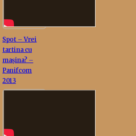
Spot – Vrei
tartina cu
mașina? –
Panifcom
2013