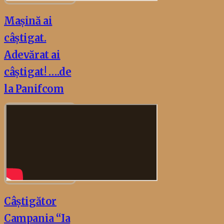
Mașină ai
câștigat.
Adevărat ai
câștigat! ….de
la Panifcom
Câștigător
Campania “Ia