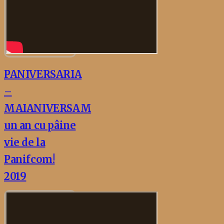
PANIVERSARIA
–
MAIANIVERSAM
un an cu pâine
vie de la
Panifcom!
2019