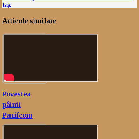
Iași
Articole similare
Povestea
pâinii
Panifcom