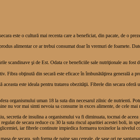
secara este o cultură mai recenta care a beneficiat, din pacate, de o prezen
produs alimentar ce ar trebui consumat doar în vremuri de foamete. Datori
 ţările scandinave şi de Est. Odata ce beneficiile sale nutriţionale au fo
iv. Fibra obţinută din secară este eficace în îmbunătăţirea generală a pr
 aceasta este ideala pentru tratarea obezităţii. Fibrele din secara oferă u
re ofera organismului uman 18 la suta din necesarul zilnic de nutrienti. Po
e paine nu vor mai simti nevoia sa consume in exces alimente, de cele mai
ziu, secretia de insulina a organismului va fi diminuata, tocmai de acee
egulat de secara reduce cu 30 la suta riscul aparitiei acestei boli, in s
icemiei, iar fibrele continute impiedica formarea toxinelor la nivelul col
asa de secara, sub forma de paine sau cereale, de sase ori pe saptamana