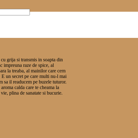
ă
 cu grija si transmis in soapta din
sc impreuna raze de spice, al
ara la treaba, al mainilor care cern
. E un secret pe care multi nu-l mai
em sa il readucem pe buzele tuturor.
da aroma calda care te cheama la
ie, plina de sanatate si bucurie.