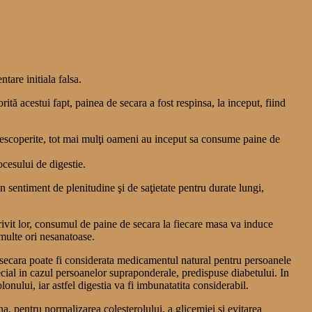
tare initiala falsa.
tă acestui fapt, painea de secara a fost respinsa, la inceput, fiind
st descoperite, tot mai mulţi oameni au inceput sa consume paine de
ocesului de digestie.
n sentiment de plenitudine şi de saţietate pentru durate lungi,
trivit lor, consumul de paine de secara la fiecare masa va induce
 multe ori nesanatoase.
a secara poate fi considerata medicamentul natural pentru persoanele
pecial in cazul persoanelor supraponderale, predispuse diabetului. In
onului, iar astfel digestia va fi imbunatatita considerabil.
, pentru normalizarea colesterolului, a glicemiei si evitarea