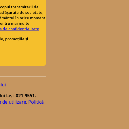
copul transmiterii de
esfășurate de societate,
țământul în orice moment
Pentru mai multe
ca de confidențialitate
.
e, promoțiile și
lui
i Iași:
021 9551.
e de utilizare
.
Politică