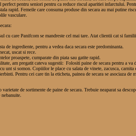
erfect pentru seniori pentru ca reduce riscul aparitiei infarctului. Pent
instala rapid. Femeile care consuma produse din secara au mai putine ris
lile vasculare.
secara:
l cu care Panifcom se mandreste cel mai tare. Atat clientii cat si familii
lista de ingrediente, pentru a vedea daca secara este predominanta.
necat, uscat si rece.
elor proaspete, cumparate din piata sau gatite rapid.
litate, am pregatit cateva sugestii: Folositi paine de secara pentru a va 
ne cu unt si somon. Copiiilor le place cu salata de vinete, zacusca, carni
ierbinti. Pentru cei care tin la eticheta, painea de secara se asociaza de 
varietate de sortimente de paine de secara. Trebuie neaparat sa descoperi
e nebanuite.