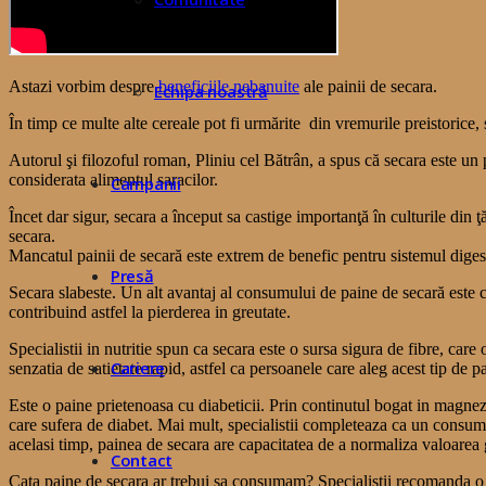
Astazi vorbim despre
beneficiile nebanuite
ale painii de secara.
Echipa noastră
În timp ce multe alte cereale pot fi urmărite din vremurile preistorice, 
Autorul şi filozoful roman, Pliniu cel Bătrân, a spus că secara este un 
considerata alimentul saracilor.
Campanii
Încet dar sigur, secara a început sa castige importanţă în culturile din
secara.
Mancatul painii de secară este extrem de benefic pentru sistemul digest
Presă
Secara slabeste. Un alt avantaj al consumului de paine de secară este că
contribuind astfel la pierderea in greutate.
Specialistii in nutritie spun ca secara este o sursa sigura de fibre, ca
Cariere
senzatia de satietate rapid, astfel ca persoanele care aleg acest tip d
Este o paine prietenoasa cu diabeticii. Prin continutul bogat in magne
care sufera de diabet. Mai mult, specialistii completeaza ca un consum r
acelasi timp, painea de secara are capacitatea de a normaliza valoarea gl
Contact
Cata paine de secara ar trebui sa consumam? Specialistii recomanda o m