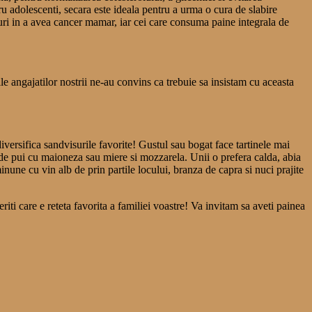
ru adolescenti, secara este ideala pentru a urma o cura de slabire
curi in a avea cancer mamar, iar cei care consuma paine integrala de
le angajatilor nostrii ne-au convins ca trebuie sa insistam cu aceasta
diversifica sandvisurile favorite! Gustul sau bogat face tartinele mai
ta de pui cu maioneza sau miere si mozzarela. Unii o prefera calda, abia
minune cu vin alb de prin partile locului, branza de capra si nuci prajite
ti care e reteta favorita a familiei voastre! Va invitam sa aveti painea