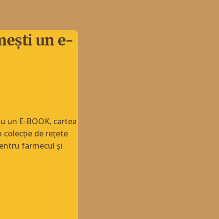
mești un e-
dou un E-BOOK, cartea
 colecție de rețete
entru farmecul și