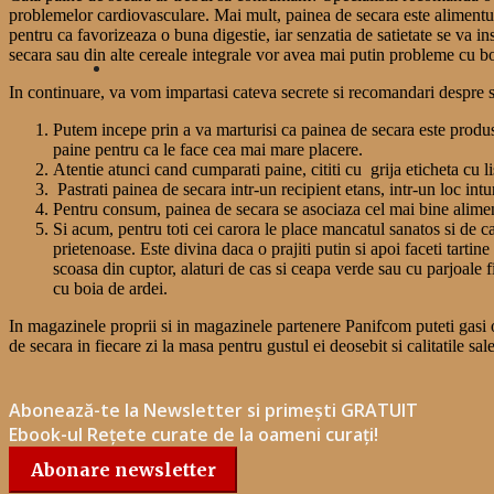
problemelor cardiovasculare. Mai mult, painea de secara este alimentul p
pentru ca favorizeaza o buna digestie, iar senzatia de satietate se va 
secara sau din alte cereale integrale vor avea mai putin probleme cu bo
In continuare, va vom impartasi cateva secrete si recomandari despre 
Putem incepe prin a va marturisi ca painea de secara este produsu
paine pentru ca le face cea mai mare placere.
Atentie atunci cand cumparati paine, cititi cu grija eticheta cu 
Pastrati painea de secara intr-un recipient etans, intr-un loc intu
Pentru consum, painea de secara se asociaza cel mai bine aliment
Si acum, pentru toti cei carora le place mancatul sanatos si de ca
prietenoase. Este divina daca o prajiti putin si apoi faceti tarti
scoasa din cuptor, alaturi de cas si ceapa verde sau cu parjoale f
cu boia de ardei.
In magazinele proprii si in magazinele partenere Panifcom puteti gasi o 
de secara in fiecare zi la masa pentru gustul ei deosebit si calitatile sal
Abonează-te la Newsletter si primești GRATUIT
Ebook-ul Rețete curate de la oameni curați!
Abonare newsletter