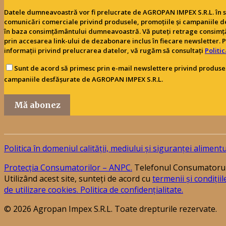
Datele dumneavoastră vor fi prelucrate de AGROPAN IMPEX S.R.L. în s
comunicări comerciale privind produsele, promoțiile și campaniile d
în baza consimțământului dumneavoastră. Vă puteți retrage consim
prin accesarea link-ului de dezabonare inclus în fiecare newsletter. 
informații privind prelucrarea datelor, vă rugăm să consultați
Politi
Sunt de acord să primesc prin e-mail newslettere privind produsel
campaniile desfășurate de AGROPAN IMPEX S.R.L.
Mă abonez
Politica în domeniul calității, mediului și siguranței alimentu
Protecția Consumatorilor – ANPC.
Telefonul Consumatorulu
Utilizând acest site, sunteți de acord cu
termenii și condițiil
de utilizare cookies.
Politica de confidențialitate.
© 2026 Agropan Impex S.R.L. Toate drepturile rezervate.