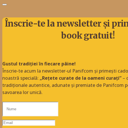
Înscrie-te la newsletter și pri
book gratuit!
Gustul tradiției în fiecare pâine!
Înscrie-te acum la newsletter-ul Panifcom și primești ca
noastră specială:
„Rețete curate de la oameni curați”
– o
tradiționale autentice, adunate și premiate de Panifcom p
savoarea lor unică.